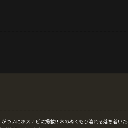
EPER's』がついにホスナビに掲載!! 木のぬくもり溢れる落ち