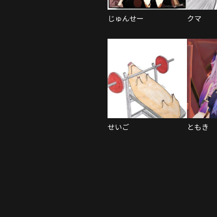
じゅんせー
クマ
せいご
ともき