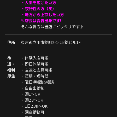
・人脈を広げたい方
・夜行性の方（笑）
・地方から上京したい方
※店長は青森出身です!!
そんな貴方は当店にピッタリです♪
住所
東京都立川市錦町2-1-25 錦ビル1F
待
・体験入店可能
遇・
・即日体験可能
福利
・友達と応募可能
厚生
・短期・短時間
・曜日/時間応相談
・自由出勤制
・週1～OK
・週2.3～OK
・1日2.3h～OK
・深夜勤務可