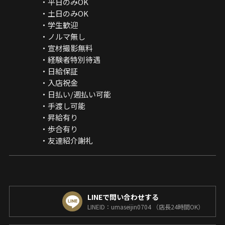
・平日のみOK
・土日のみOK
・学生歓迎
・ノルマ無し
・宣材撮影無料
・経験者特別待遇
・日給保証
・入店祝金
・日払い/週払い可能
・手渡し可能
・昇給有り
・歩合有り
・友達紹介謝礼
LINEで問い合わせする
LINEID：umaseijin0704 （店長24時間OK）