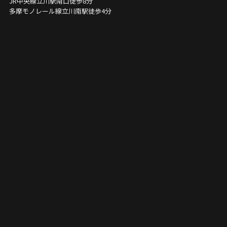
JR中央線立川駅南口徒歩8分
多摩モノレール線立川南駅徒歩4分